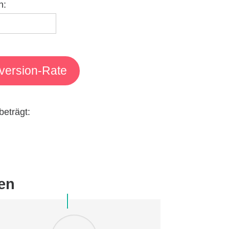
n:
version-Rate
eträgt:
en